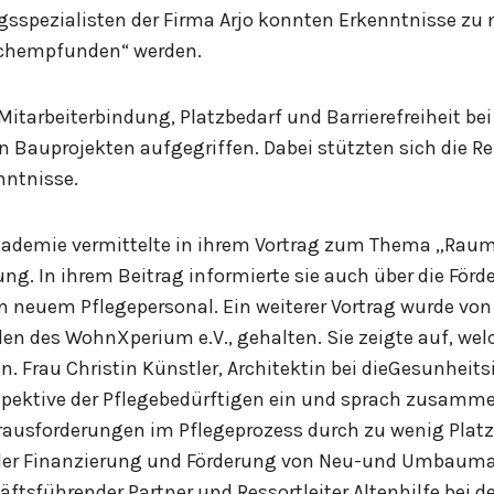
sspezialisten der Firma Arjo konnten Erkenntnisse zu
achempfunden“ werden.
itarbeiterbindung, Platzbedarf und Barrierefreiheit b
 Bauprojekten aufgegriffen. Dabei stützten sich die Re
nntnisse.
-akademie vermittelte in ihrem Vortrag zum Thema „Raum
ng. In ihrem Beitrag informierte sie auch über die Förd
 neuem Pflegepersonal. Ein weiterer Vortrag wurde von
den des WohnXperium e.V., gehalten. Sie zeigte auf, wel
en. Frau Christin Künstler, Architektin bei dieGesunhe
spektive der Pflegebedürftigen ein und sprach zusamme
 Herausforderungen im Pflegeprozess durch zu wenig Pla
 der Finanzierung und Förderung von Neu-und Umbaum
häftsführender Partner und Ressortleiter Altenhilfe be