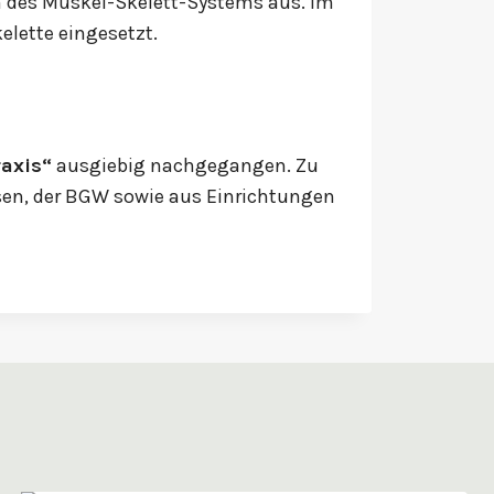
n des Muskel-Skelett-Systems aus. Im
elette eingesetzt.
raxis“
ausgiebig nachgegangen. Zu
sen, der BGW sowie aus Einrichtungen