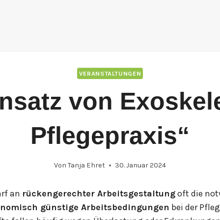
VERANSTALTUNGEN
insatz von Exoskele
Pflegepraxis“
Von
Tanja Ehret
30. Januar 2024
arf an
rückengerechter Arbeitsgestaltung
oft die no
onomisch günstige Arbeitsbedingungen
bei der Pfle