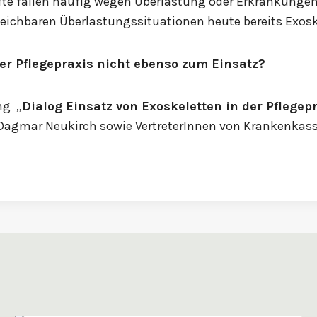
äfte fallen häufig wegen Überlastung oder Erkrankunge
leichbaren Überlastungssituationen heute bereits Exosk
r Pflegepraxis nicht ebenso zum Einsatz?
ng „
Dialog Einsatz von Exoskeletten in der Pflegep
n Dagmar Neukirch sowie VertreterInnen von Krankenkas